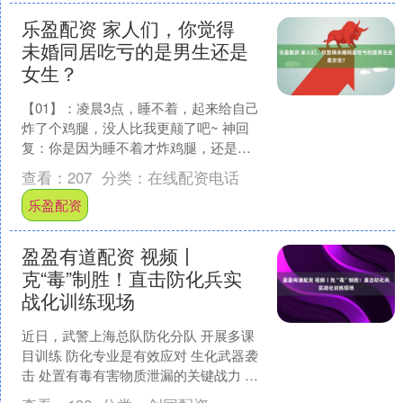
乐盈配资 家人们，你觉得
未婚同居吃亏的是男生还是
女生？
【01】：凌晨3点，睡不着，起来给自己
炸了个鸡腿，没人比我更颠了吧~ 神回
复：你是因为睡不着才炸鸡腿，还是因
为有鸡腿没炸，睡不着? 【02】： 神回
查看：
207
分类：
在线配资电话
复：老实人吃....
乐盈配资
盈盈有道配资 视频丨
克“毒”制胜！直击防化兵实
战化训练现场
近日，武警上海总队防化分队 开展多课
目训练 防化专业是有效应对 生化武器袭
击 处置有毒有害物质泄漏的关键战力 随
着指挥员一声令下 分队官兵迅速携带装