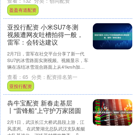
查看：
132
分类：
创同配资
具集合登车 ....
盈盈有道配资
亚投行配资 小米SU7冬测
视频遭网友吐槽拍得一般，
雷军：会转达建议
2月7日，雷军在社交平台分享了新一代
SU7的冰雪路面实测视频。视频显示，车
辆在冻结冰雪混合路面上从41km/h加速
至60km/h，行驶状态稳定。该内容发布
查看：
65
分类：
配资排名第一
后，有....
亚投行配资
犇牛宝配资 新春走基层
丨“雷锋船”上守护万家团圆
2月1日，武汉长江大桥武昌段上游，江
风凛冽。 在武警湖北总队武汉支队船艇