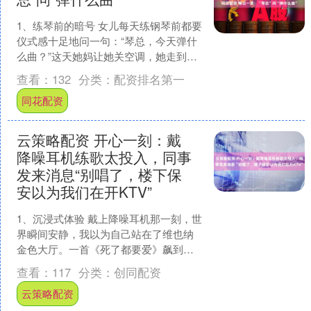
1、练琴前的暗号 女儿每天练钢琴前都要
仪式感十足地问一句：“琴总，今天弹什
么曲？”这天她妈让她关空调，她走到客
厅对着立式空调鞠躬：“琴总，请来首凉
查看：
132
分类：
配资排名第一
快的曲子。”说....
同花配资
云策略配资 开心一刻：戴
降噪耳机练歌太投入，同事
发来消息“别唱了，楼下保
安以为我们在开KTV”
1、沉浸式体验 戴上降噪耳机那一刻，世
界瞬间安静，我以为自己站在了维也纳
金色大厅。一首《死了都要爱》飙到高
潮，突然感觉有人拍我肩膀。回头一
查看：
117
分类：
创同配资
看，同事举着手机，屏幕....
云策略配资