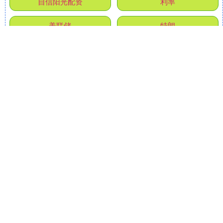
自信阳光配资
利率
美联储
特朗
七星配资
美国
马斯
小散配资
伊朗
盛康策略
经济
欧盟
全部话题标签
关注 创同配资