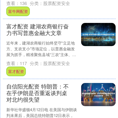
多地气温将冲击30℃，或创今年来新
查看：
136
分类：
股票配资安全
高。不过，随着五一假....
富牛网配资
富才配资 建湖农商银行奋
力书写普惠金融大文章
近年来，建湖农商银行始终坚守“立足地
方、支农支小”市场定位，以普惠金融发
展为抓手，精准聚焦县域“三农”主体、小
微企业、新市民等群体，持续推动信贷
查看：
117
分类：
股票配资安全
投放稳步增长，为....
富才配资
自信阳光配资 特朗普：不
在乎伊朗是否重返谈判桌
对北约很失望
新华社华盛顿4月12日电 在美国与伊朗谈
判未果后，美国总统特朗普12日表示，