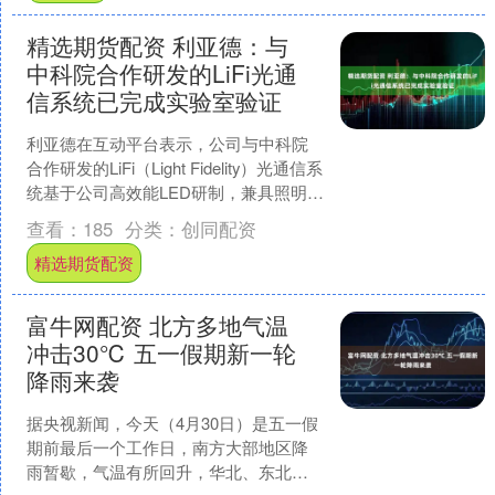
精选期货配资 利亚德：与
中科院合作研发的LiFi光通
信系统已完成实验室验证
利亚德在互动平台表示，公司与中科院
合作研发的LiFi（Light Fidelity）光通信系
统基于公司高效能LED研制，兼具照明与
通信功能，具备隐蔽性好、抗干扰....
查看：
185
分类：
创同配资
精选期货配资
富牛网配资 北方多地气温
冲击30℃ 五一假期新一轮
降雨来袭
据央视新闻，今天（4月30日）是五一假
期前最后一个工作日，南方大部地区降
雨暂歇，气温有所回升，华北、东北等