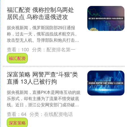
福汇配资 俄称控制乌两处
居民点 乌称击退俄进攻
据央视新闻，俄罗斯国防部29日通报
称，过去一天，俄军战役战术航空兵、
攻击型无人机、导弹部队和炮兵打击了
乌军使用的能源和交通基础设施和无人
查看：
100
分类：
配资排名第一
机、无人艇组装、储存及发....
福汇配资
深富策略 网警严查“斗狠”类
直播 13人已被行拘
据央视新闻，直播PK本是网络互动的娱
乐形式，却有主播为了流量不惜突破底
线。近日，浙江公安网安部门成功破获
一起跨区域低俗直播“斗狠”案，抓获涉案
查看：
64
分类：
在线配资电话
人员13名，相关账....
深富策略