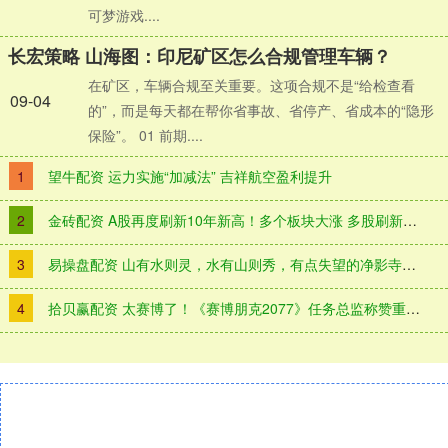
可梦游戏....
长宏策略 山海图：印尼矿区怎么合规管理车辆？
在矿区，车辆合规至关重要。这项合规不是“给检查看
09-04
的”，而是每天都在帮你省事故、省停产、省成本的“隐形
保险”。 01 前期....
1
望牛配资 运力实施“加减法” 吉祥航空盈利提升
2
金砖配资 A股再度刷新10年新高！多个板块大涨 多股刷新上市以来新高
3
易操盘配资 山有水则灵，水有山则秀，有点失望的净影寺之旅_焦作_景区_双姑峰
4
拾贝赢配资 太赛博了！《赛博朋克2077》任务总监称赞重庆是座赛博朋克的城市