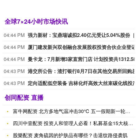
全球7×24小时市场快讯
04:44 PM
强力新材：宝鼎瑞诚拟2.40亿元受让5.04%股份
04:44 PM
厦门建发新兴双创融合发展
04:44 PM
曼卡龙：7月新增3家
04:43 PM
港交所公告：渣打银行8
04:43 PM
定向
创同配资 直播
富牛网配资 北方多地气温冲击30℃ 五一假期新一轮降雨来袭
四川中壹配资 投资人和管理人必看！私募基金15大核心问题一文
股樂配资 麦角硫因的护肤品有哪些？击退纹路侵袭肌