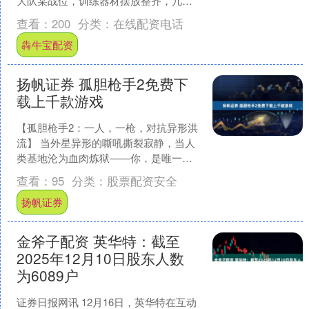
大队某战位，训练器材摆放整齐，几名
官兵正开展水上救援演练。 “大桥至中华
查看：
200
分类：
在线配资电话
路码头是溺水高发....
犇牛宝配资
扬帆证券 孤胆枪手2免费下
载上千款游戏
【孤胆枪手2：一人，一枪，对抗异形洪
流】 当外星异形的嘶吼撕裂寂静，当人
类基地沦为血肉炼狱——你，是唯一的
幸存者，也是最后的孤胆枪手。 作为经
查看：
95
分类：
股票配资安全
典科幻动作射击续作....
扬帆证券
金斧子配资 英华特：截至
2025年12月10日股东人数
为6089户
证券日报网讯 12月16日，英华特在互动