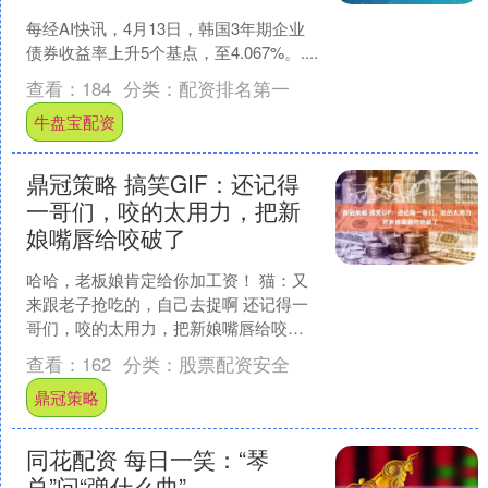
每经AI快讯，4月13日，韩国3年期企业
债券收益率上升5个基点，至4.067%。....
查看：
184
分类：
配资排名第一
牛盘宝配资
鼎冠策略 搞笑GIF：还记得
一哥们，咬的太用力，把新
娘嘴唇给咬破了
哈哈，老板娘肯定给你加工资！ 猫：又
来跟老子抢吃的，自己去捉啊 还记得一
哥们，咬的太用力，把新娘嘴唇给咬破
了 狗子：在等三个月，到时候非报仇不
查看：
162
分类：
股票配资安全
可 展开剩余61%....
鼎冠策略
同花配资 每日一笑：“琴
总”问“弹什么曲”