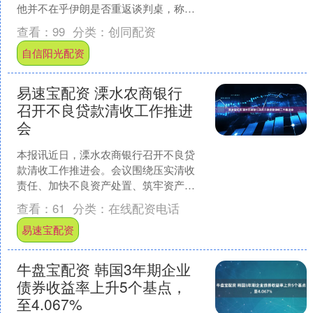
他并不在乎伊朗是否重返谈判桌，称美
国将于美国东部时间13日10时对伊朗实
查看：
99
分类：
创同配资
施封锁，对北....
自信阳光配资
易速宝配资 溧水农商银行
召开不良贷款清收工作推进
会
本报讯近日，溧水农商银行召开不良贷
款清收工作推进会。会议围绕压实清收
责任、加快不良资产处置、筑牢资产质
量防线展开部署。总行领导、各部门负
查看：
61
分类：
在线配资电话
责人、各支行负责人、客户....
易速宝配资
牛盘宝配资 韩国3年期企业
债券收益率上升5个基点，
至4.067%